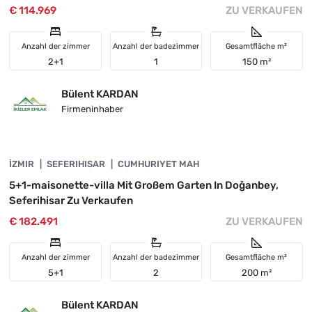
€ 114.969
ZU VERKAUFEN
Anzahl der zimmer
Anzahl der badezimmer
Gesamtfläche m²
2+1
1
150 m²
Bülent KARDAN
Firmeninhaber
4845-1056
İZMIR
INVESTITION
SEFERIHISAR
CUMHURIYET MAH
5+1-maisonette-villa Mit Großem Garten In Doğanbey,
Seferihisar Zu Verkaufen
€ 182.491
ZU VERKAUFEN
Anzahl der zimmer
Anzahl der badezimmer
Gesamtfläche m²
5+1
2
200 m²
Bülent KARDAN