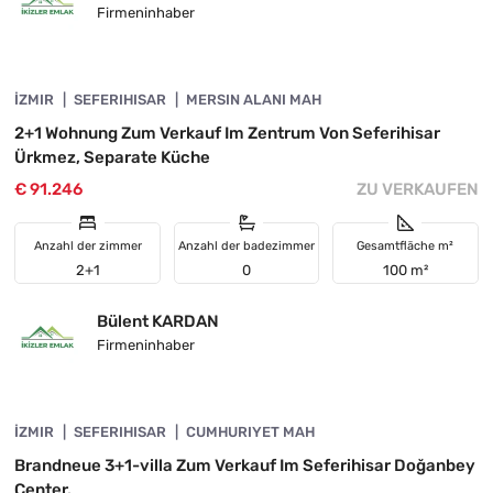
Firmeninhaber
4845-1055
İZMIR
INVESTITION
SEFERIHISAR
MERSIN ALANI MAH
2+1 Wohnung Zum Verkauf Im Zentrum Von Seferihisar
Ürkmez, Separate Küche
€ 91.246
ZU VERKAUFEN
Anzahl der zimmer
Anzahl der badezimmer
Gesamtfläche m²
2+1
0
100 m²
Bülent KARDAN
Firmeninhaber
4845-1094
İZMIR
VORGESTELLT
SEFERIHISAR
CUMHURIYET MAH
Brandneue 3+1-villa Zum Verkauf Im Seferihisar Doğanbey
Center.