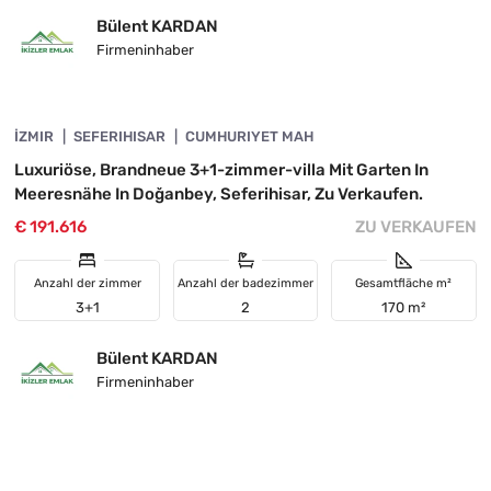
Bülent KARDAN
Firmeninhaber
4845-1060
İZMIR
VORGESTELLT
SEFERIHISAR
CUMHURIYET MAH
Luxuriöse, Brandneue 3+1-zimmer-villa Mit Garten In
Meeresnähe In Doğanbey, Seferihisar, Zu Verkaufen.
€ 191.616
ZU VERKAUFEN
Anzahl der zimmer
Anzahl der badezimmer
Gesamtfläche m²
3+1
2
170 m²
Bülent KARDAN
Firmeninhaber