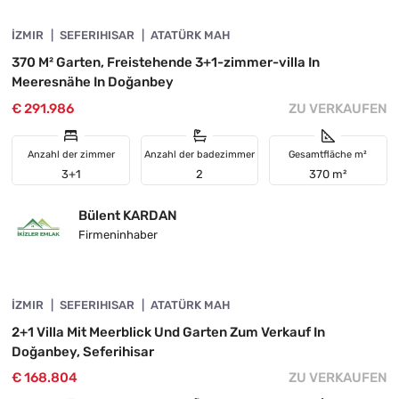
İZMIR
VORGESTELLT
SEFERIHISAR
ATATÜRK MAH
370 M² Garten, Freistehende 3+1-zimmer-villa In
Meeresnähe In Doğanbey
€ 291.986
ZU VERKAUFEN
Anzahl der zimmer
Anzahl der badezimmer
Gesamtfläche m²
3+1
2
370 m²
Bülent KARDAN
Firmeninhaber
4845-1097
İZMIR
VORGESTELLT
SEFERIHISAR
ATATÜRK MAH
2+1 Villa Mit Meerblick Und Garten Zum Verkauf In
Doğanbey, Seferihisar
€ 168.804
ZU VERKAUFEN