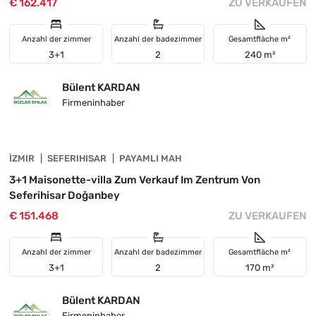
€ 162.417
ZU VERKAUFEN
Anzahl der zimmer
Anzahl der badezimmer
Gesamtfläche m²
3+1
2
240 m²
Bülent KARDAN
Firmeninhaber
4845-1068
İZMIR
GEFALLEN
SEFERIHISAR
PAYAMLI MAH
3+1 Maisonette-villa Zum Verkauf Im Zentrum Von
Seferihisar Doğanbey
€ 151.468
ZU VERKAUFEN
Anzahl der zimmer
Anzahl der badezimmer
Gesamtfläche m²
3+1
2
170 m²
Bülent KARDAN
Firmeninhaber