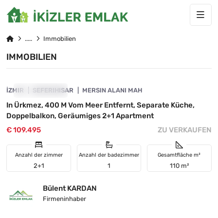
Immobilien
IMMOBILIEN
4845-1102
İZMIR
VORGESTELLT
SEFERIHISAR
MERSIN ALANI MAH
In Ürkmez, 400 M Vom Meer Entfernt, Separate Küche,
Doppelbalkon, Geräumiges 2+1 Apartment
€ 109.495
ZU VERKAUFEN
Anzahl der zimmer
Anzahl der badezimmer
Gesamtfläche m²
2+1
1
110 m²
Bülent KARDAN
Firmeninhaber
4845-1101