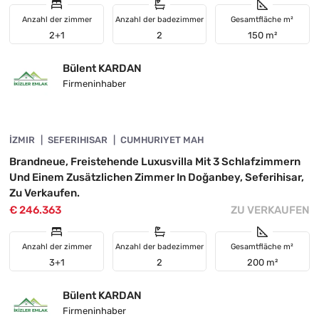
Anzahl der zimmer
Anzahl der badezimmer
Gesamtfläche m²
2+1
2
150 m²
Bülent KARDAN
Firmeninhaber
4845-1096
İZMIR
SEFERIHISAR
CUMHURIYET MAH
Brandneue, Freistehende Luxusvilla Mit 3 Schlafzimmern
Und Einem Zusätzlichen Zimmer In Doğanbey, Seferihisar,
Zu Verkaufen.
€ 246.363
ZU VERKAUFEN
Anzahl der zimmer
Anzahl der badezimmer
Gesamtfläche m²
3+1
2
200 m²
Bülent KARDAN
Firmeninhaber