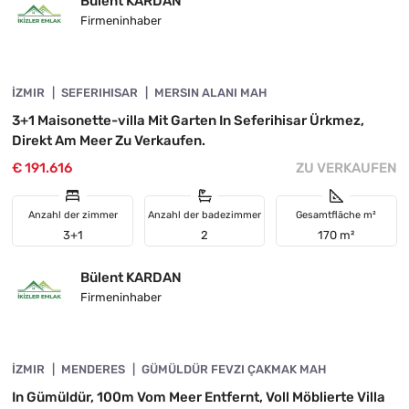
Bülent KARDAN
Firmeninhaber
4845-1061
İZMIR
INVESTITION
SEFERIHISAR
MERSIN ALANI MAH
3+1 Maisonette-villa Mit Garten In Seferihisar Ürkmez,
Direkt Am Meer Zu Verkaufen.
€ 191.616
ZU VERKAUFEN
Anzahl der zimmer
Anzahl der badezimmer
Gesamtfläche m²
3+1
2
170 m²
Bülent KARDAN
Firmeninhaber
4845-1111
İZMIR
VORGESTELLT
MENDERES
GÜMÜLDÜR FEVZI ÇAKMAK MAH
In Gümüldür, 100m Vom Meer Entfernt, Voll Möblierte Villa