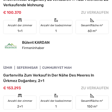
Verkaufende Wohnung
€ 100.370
ZU VERKAUFEN
Anzahl der zimmer
Anzahl der badezimmer
Gesamtfläche m²
1+1
1
60 m²
Bülent KARDAN
Firmeninhaber
4845-1092
İZMIR
VORGESTELLT
SEFERIHISAR
CUMHURIYET MAH
Gartenvilla Zum Verkauf In Der Nähe Des Meeres In
Ürkmez Doğanbey, 2+1
€ 153.293
ZU VERKAUFEN
Anzahl der zimmer
Anzahl der badezimmer
Gesamtfläche m²
2+1
1
150 m²