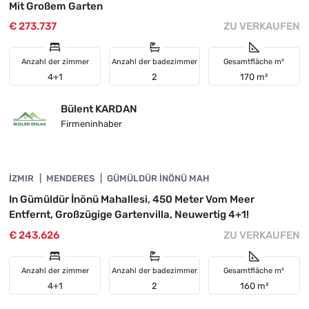
Mit Großem Garten
€ 273.737
ZU VERKAUFEN
Anzahl der zimmer
Anzahl der badezimmer
Gesamtfläche m²
4+1
2
170 m²
Bülent KARDAN
Firmeninhaber
4845-1110
İZMIR
VORGESTELLT
MENDERES
GÜMÜLDÜR İNÖNÜ MAH
In Gümüldür İnönü Mahallesi, 450 Meter Vom Meer
Entfernt, Großzügige Gartenvilla, Neuwertig 4+1!
€ 243.626
ZU VERKAUFEN
Anzahl der zimmer
Anzahl der badezimmer
Gesamtfläche m²
4+1
2
160 m²