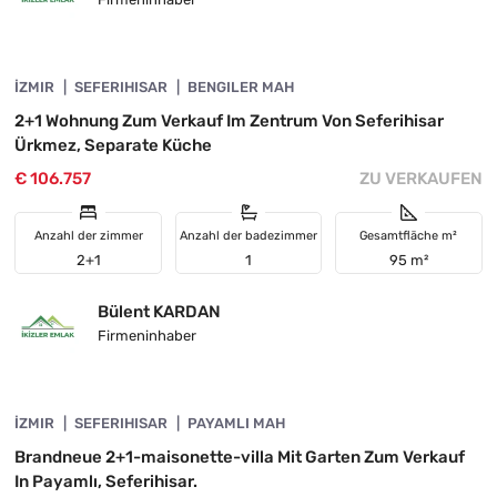
4845-1058
İZMIR
VORGESTELLT
SEFERIHISAR
BENGILER MAH
2+1 Wohnung Zum Verkauf Im Zentrum Von Seferihisar
Ürkmez, Separate Küche
€ 106.757
ZU VERKAUFEN
Anzahl der zimmer
Anzahl der badezimmer
Gesamtfläche m²
2+1
1
95 m²
Bülent KARDAN
Firmeninhaber
4845-1057
İZMIR
VORGESTELLT
SEFERIHISAR
PAYAMLI MAH
Brandneue 2+1-maisonette-villa Mit Garten Zum Verkauf
In Payamlı, Seferihisar.