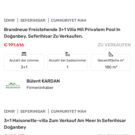
4845-1095
İZMIR
VORGESTELLT
SEFERIHISAR
CUMHURIYET MAH
Brandneue Freistehende 3+1 Villa Mit Privatem Pool In
Doğanbey, Seferihisar Zu Verkaufen.
€ 191.616
ZU VERKAUFEN
Anzahl der zimmer
Anzahl der badezimmer
Gesamtfläche m²
3+1
1
180 m²
Bülent KARDAN
Firmeninhaber
4845-1069
İZMIR
VORGESTELLT
SEFERIHISAR
CUMHURIYET MAH
3+1 Maisonette-villa Zum Verkauf Am Meer In Seferihisar
Doğanbey