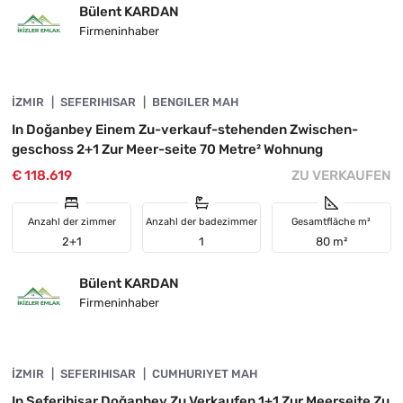
Bülent KARDAN
Firmeninhaber
4845-1109
İZMIR
VORGESTELLT
SEFERIHISAR
BENGILER MAH
In Doğanbey Einem Zu-verkauf-stehenden Zwischen-
geschoss 2+1 Zur Meer-seite 70 Metre² Wohnung
€ 118.619
ZU VERKAUFEN
Anzahl der zimmer
Anzahl der badezimmer
Gesamtfläche m²
2+1
1
80 m²
Bülent KARDAN
Firmeninhaber
4845-1108
İZMIR
VORGESTELLT
SEFERIHISAR
CUMHURIYET MAH
In Seferihisar Doğanbey Zu Verkaufen 1+1 Zur Meerseite Zu