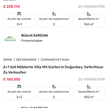
€ 228.114
ZU VERKAUFEN
Anzahl der zimmer
Anzahl der badezimmer
Gesamtfläche m²
3+1
2
160 m²
Bülent KARDAN
Firmeninhaber
4845-1093
İZMIR
VORGESTELLT
SEFERIHISAR
CUMHURIYET MAH
2+1 Voll Möblierte Villa Mit Garten In Doğanbey, Seferihisar
Zu Verkaufen
€ 150.555
ZU VERKAUFEN
Anzahl der zimmer
Anzahl der badezimmer
Gesamtfläche m²
2+2
2
150 m²