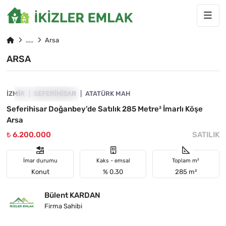
Arsa
ARSA
4845-1040
İZMIR
YATIRIMA UYGUN
SEFERIHISAR
ATATÜRK MAH
Seferihisar Doğanbey’de Satılık 285 Metre² İmarlı Köşe
Arsa
₺ 6.200.000
SATILIK
İmar durumu
Kaks - emsal
Toplam m²
Konut
% 0.30
285 m²
Bülent KARDAN
Firma Sahibi
4845-1098