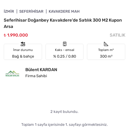
İZMIR
ACIL
SEFERIHISAR
KAVAKDERE MAH
Seferihisar Doğanbey Kavakdere'de Satılık 300 M2 Kupon
Arsa
₺ 1.990.000
SATILIK
İmar durumu
Kaks - emsal
Toplam m²
Bağ & bahçe
% 0.25 / 0.80
300 m²
Bülent KARDAN
Firma Sahibi
2 kayıt bulundu.
Toplam 1 sayfa içerisinde 1. sayfayı görmektesiniz.