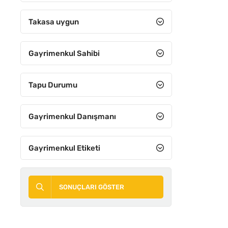
8+3
Takasa uygun
8+4
Gayrimenkul Sahibi
9+1
9+2
Tapu Durumu
9+3
9+4
Gayrimenkul Danışmanı
10+1
Gayrimenkul Etiketi
10+2
10+3
SONUÇLARI GÖSTER
10+4
11 ve Üzeri