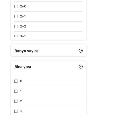
2+0
2+1
2+2
3+1
3+2
Banyo sayısı
4+1
Bina yaşı
4+2
4+3
0
4+4
1
5+1
2
5+2
3