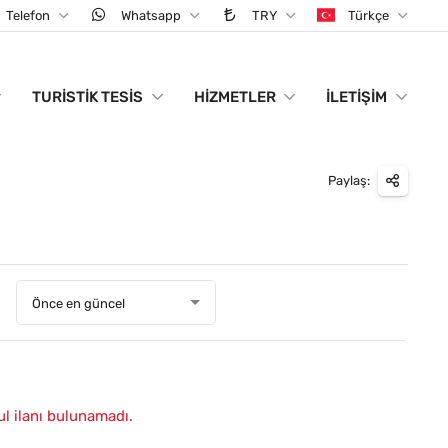
Telefon
Whatsapp
TRY
Türkçe
TURISTIK TESIS
HIZMETLER
İLETIŞIM
Paylaş:
:
Önce en güncel
ul ilanı bulunamadı.