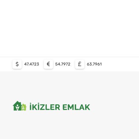
47.4723
54.7972
63.7961