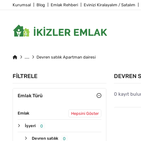
Kurumsal
Blog
Emlak Rehberi
Evinizi Kiralayalım / Satalım
Devren satılık Apartman dairesi
FILTRELE
DEVREN S
0 kayıt bulu
Emlak Türü
Emlak
Hepsini Göster
İşyeri
0
Devren satılık
0