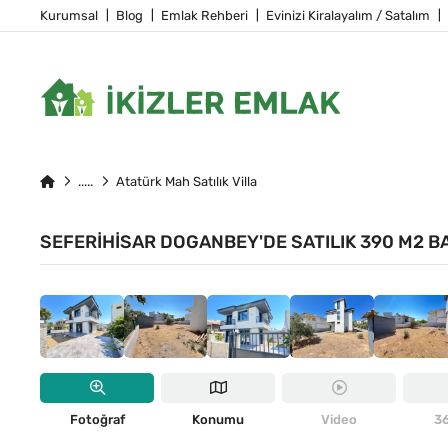
Kurumsal
Blog
Emlak Rehberi
Evinizi Kiralayalım / Satalım
Atatürk Mah Satılık Villa
SEFERIHISAR DOGANBEY'DE SATILIK 390 M2 BA
29
484
ÖNE ÇIKAN
Fotoğraf
Konumu
Video
36