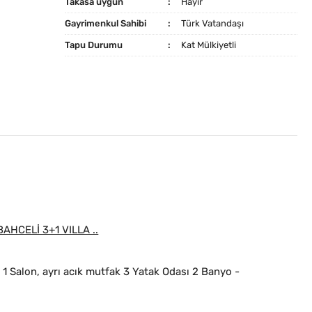
Takasa uygun
Hayır
Gayrimenkul Sahibi
Türk Vatandaşı
Tapu Durumu
Kat Mülkiyetli
AHCELİ 3+1 VILLA ..
, 1 Salon, ayrı acık mutfak 3 Yatak Odası 2 Banyo -