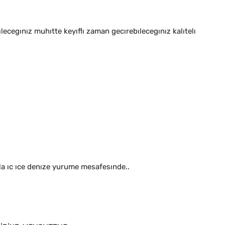
ecegınız muhıtte keyıflı zaman gecırebılecegınız kalıtelı
a ıc ıce denıze yurume mesafesınde..