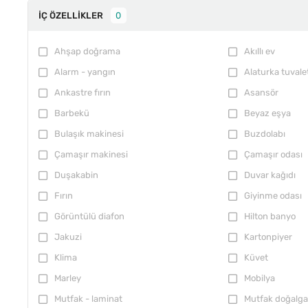
İÇ ÖZELLIKLER
0
Ahşap doğrama
Akıllı ev
Alarm - yangın
Alaturka tuvale
Ankastre fırın
Asansör
Barbekü
Beyaz eşya
Bulaşık makinesi
Buzdolabı
Çamaşır makinesi
Çamaşır odası
Duşakabin
Duvar kağıdı
Fırın
Giyinme odası
Görüntülü diafon
Hilton banyo
Jakuzi
Kartonpiyer
Klima
Küvet
Marley
Mobilya
Mutfak - laminat
Mutfak doğalga