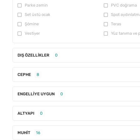
Parke zemin
PVC doğrama
Set üstü ocak
Spot aydınlatm
Şömine
Teras
Vestiyer
Yüz tanıma ve p
DIŞ ÖZELLIKLER
0
CEPHE
8
ENGELLIYE UYGUN
0
ALTYAPI
0
MUHIT
16