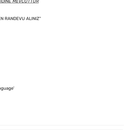
RİDİNE
MEVCUTTUR
FEN RANDEVU ALINIZ''
nguage'