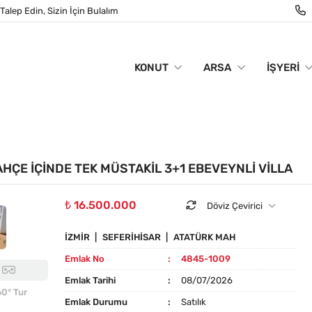
Talep Edin, Sizin İçin Bulalım
KONUT
ARSA
İŞYERI
HÇE İÇINDE TEK MÜSTAKIL 3+1 EBEVEYNLI VILLA
5-1009
₺ 16.500.000
Döviz Çevirici
İZMIR
SEFERIHISAR
ATATÜRK MAH
Emlak No
4845-1009
Emlak Tarihi
08/07/2026
0° Tur
Emlak Durumu
Satılık