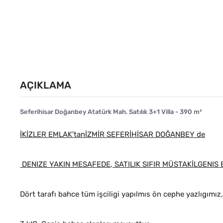
AÇIKLAMA
Seferihisar Doğanbey Atatürk Mah. Satılık 3+1 Villa - 390 m²
İKİZLER EMLAK'tanİZMİR SEFERİHİSAR DOĞANBEY de
DENIZE YAKIN MESAFEDE, SATILIK SIFIR MÜSTAKİLGENIS B
Dört tarafı bahce tüm işciligi yapılmıs ön cephe yazlıgımız