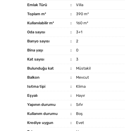
Emlak Türü
Villa
Toplam m²
390 m²
Kullanılabilir m²
160 m²
Oda sayısı
3+1
Banyo sayısı
2
Bina yaşı
0
Kat sayısı
3
Bulunduğu kat
Müstakil
Balkon
Mevcut
Isıtma tipi
Klima
Eşyalı
Hayır
Yapının durumu
Sıfır
Kullanım durumu
Boş
Krediye uygun
Evet