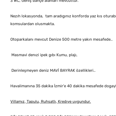
3 WC, Geniş bahçe alanları mevcuttur.
Nezıh lokasyonda, tam aradıgınız konforda yaz kıs oturabıl
komsulardan olusmakta.
Otoparkalanı mevcut Denize 500 metre yakın mesafede..
Masmavi denızi ipek gıbı Kumu, plajı,
Derinleşmeyen deniz MAVİ BAYRAK özellikleri..
Havalimanına 35 dakika İzmir'e 40 dakika mesafede dogayl
Villamız, Tapulu, Ruhsatlı, Kredıye uygundur.