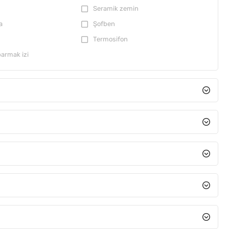
Seramik zemin
a
Şofben
Termosifon
armak izi